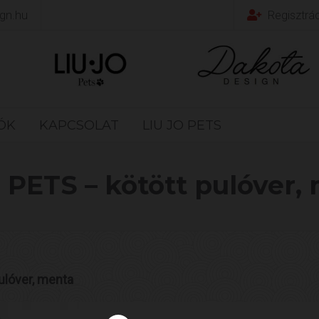
gn.hu
Regisztrá
IÓK
KAPCSOLAT
LIU JO PETS
o PETS – kötött pulóver,
ulóver, menta