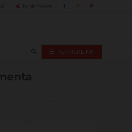
ció
Bejelentkezés
TERMÉKEINK
 menta