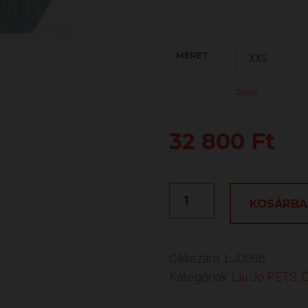
MÉRET
Törlés
32 800
Ft
LIU
JO
KOSÁRBA
PETS
-
KÖTÖTT
PULÓVER,
MENTA
MENNYISÉG
Cikkszám:
LJ0086
Kategóriák:
Liu Jo PETS
,