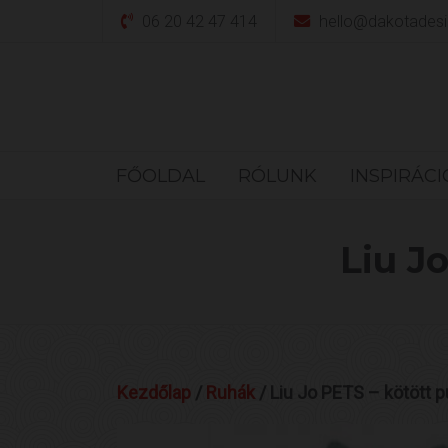
Skip
06 20 42 47 414
hello@dakotadesi
to
content
FŐOLDAL
RÓLUNK
INSPIRÁC
Liu J
Kezdőlap
/
Ruhák
/ Liu Jo PETS – kötött p