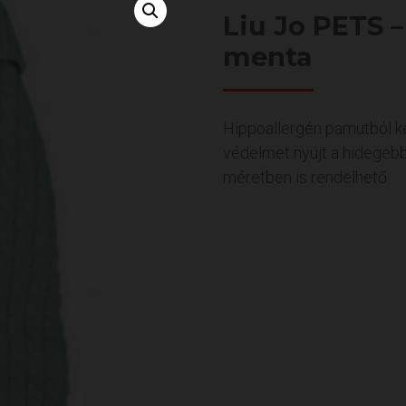
Liu Jo PETS –
menta
Hippoallergén pamutból ké
védelmet nyújt a hidegeb
méretben is rendelhető.